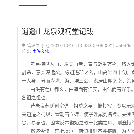
逍遥山龙泉观祠堂记跋
由 管理员 于
{{ "2017-10-16T10:43:00+08:00" | date("lon
分类:
宗族文化
考易德艮为山，原夫山者，宣气散生万物，悠入无
创造，意实深远矣。缘逍遥郡之名，山高计四十仞，
一人身，分而为洪、海、浩三公，洪居山麓之南，海
由洪有莲山都义，由海而有江安，由浩而有浮乐。
各祖之祖也。
昔老泉苏氏刻宗谱于祖墓之亭，揣其写，专以示劝
夫逍遥之祠规，置勒石立碑，使子姓咸列备登。是堂
念，易忘也，因寓反本復始之教于比类之中，则登斯
然迄今仅一荒坵墟尔。俯仰徘徊不胜感慨，为占短