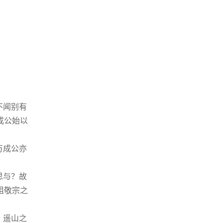
不闻别有
成公始以
万成公亦
思与？故
祖敬宗之
；遥山之