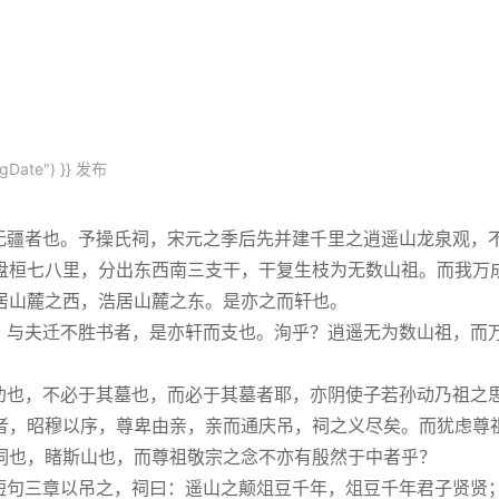
gDate") }}
发布
疆者也。予操氏祠，宋元之季后先并建千里之逍遥山龙泉观，
盘桓七八里，分出东西南三支干，干复生枝为无数山祖。而我万
居山麓之西，浩居山麓之东。是亦之而轩也。
与夫迁不胜书者，是亦轩而支也。洵乎？逍遥无为数山祖，而
也，不必于其墓也，而必于其墓者耶，亦阴使子若孙动乃祖之
者，昭穆以序，尊卑由亲，亲而通庆吊，祠之义尽矣。而犹虑尊
祠也，睹斯山也，而尊祖敬宗之念不亦有殷然于中者乎？
句三章以吊之，祠曰：遥山之颠俎豆千年，俎豆千年君子贤贤