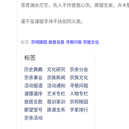
苍苍澜水茫茫，先人不作使我心伤。厥寝无矣，卉木
谨不玺谨跋字讳不扶如同义类。
标签:
宗祠陵园
故居名胜
寻根问祖
宗族文化
标签
历史典籍
文化研究
宗亲分会
宗亲事业
宗族新闻
宗族文化
活动报道
活动通知
寻根问祖
谱牒谱序
艺术专栏
人物专栏
故居名胜
祖训家训
宗祠陵园
郡望堂号
族谱支系
字辈排行
宗亲活动