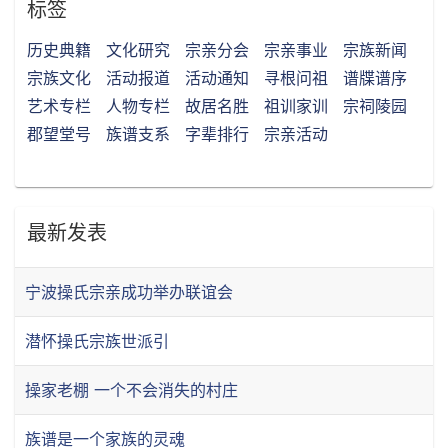
标签
历史典籍
文化研究
宗亲分会
宗亲事业
宗族新闻
宗族文化
活动报道
活动通知
寻根问祖
谱牒谱序
艺术专栏
人物专栏
故居名胜
祖训家训
宗祠陵园
郡望堂号
族谱支系
字辈排行
宗亲活动
最新发表
宁波操氏宗亲成功举办联谊会
潜怀操氏宗族世派引
操家老棚 一个不会消失的村庄
族谱是一个家族的灵魂