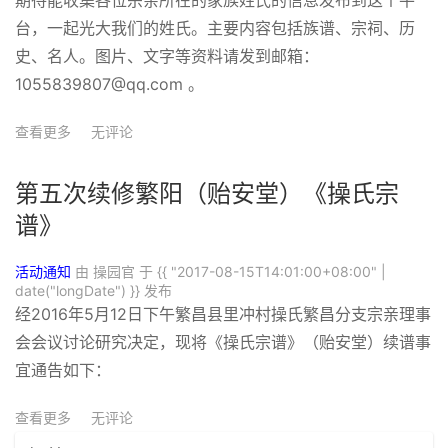
期待能收集各位宗亲所在的家族姓氏的信息发布到这个平
台，一起光大我们的姓氏。主要内容包括族谱、宗祠、历
史、名人。图片、文字等资料请发到邮箱：
1055839807@qq.com
。
查看更多
无评论
第五次续修繁阳（贻安堂）《操氏宗
谱》
活动通知
由 操园官 于
{{ "2017-08-15T14:01:00+08:00" |
date("longDate") }}
发布
经2016年5月12日下午繁昌县里冲村操氏繁昌分支宗亲理事
会会议讨论研究决定，现将《操氏宗谱》（贻安堂）续谱事
宜通告如下：
查看更多
无评论