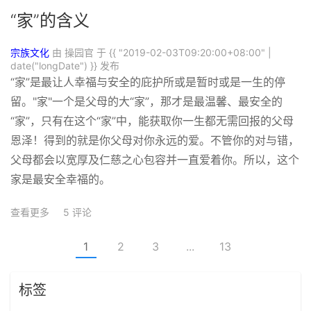
“家”的含义
宗族文化
由 操园官 于
{{ "2019-02-03T09:20:00+08:00" |
date("longDate") }}
发布
“家”是最让人幸福与安全的庇护所或是暂时或是一生的停
留。"家"一个是父母的大“家”，那才是
最温馨、最安全的
“家”，只有在这个“家”中，能获取你一生都无需回报的父母
恩泽！得到的就是你父
母对你永远的爱。不管你的对与错，
父母都会以宽厚及仁慈之心包容并一直爱着你。所以，这个
家是最安
全幸福的。
查看更多
5 评论
1
2
3
...
13
标签