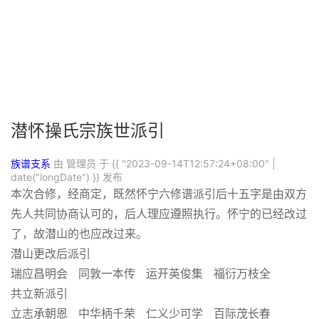
潜怀操氏宗族世派引
族谱支系
由 管理员 于
{{ "2023-09-14T12:57:24+08:00" |
date("longDate") }}
发布
本次合修，经商定，既然怀宁六修谱派引后十五字是由双方
先人共同协商认可的，后人理应遵照执行。怀宁的已经改过
了，故潜山的也应改过来。
潜山更改后派引
瑞应昌明会 同敦一本传 运开英俊集 福衍万枝全
共立新派引
立志承朝恩 中华柄千荣 仁义少可学 百际茂长春