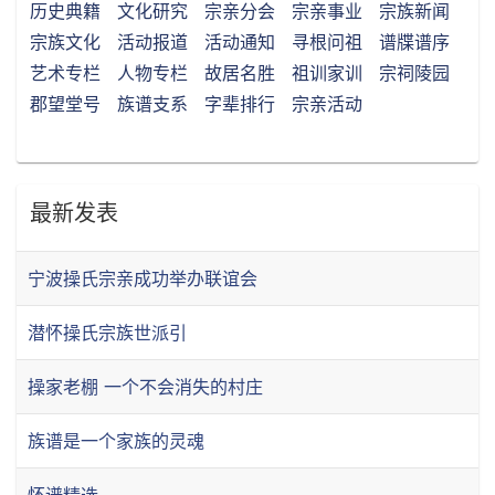
历史典籍
文化研究
宗亲分会
宗亲事业
宗族新闻
宗族文化
活动报道
活动通知
寻根问祖
谱牒谱序
艺术专栏
人物专栏
故居名胜
祖训家训
宗祠陵园
郡望堂号
族谱支系
字辈排行
宗亲活动
最新发表
宁波操氏宗亲成功举办联谊会
潜怀操氏宗族世派引
操家老棚 一个不会消失的村庄
族谱是一个家族的灵魂