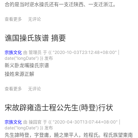
合的是当时逆水操氏还有一支迁陕西、一支迁浙江。
查看更多
无评论
谯国操氏族谱 摘要
宗族文化
由 管理员 于
{{ "2020-10-03T23:12:48+08:00" |
date("longDate") }}
发布
新义卧龙嘴操氏宗谱
操姓来源正解
查看更多
无评论
宋故辟雍造士程公先生(時登)行状
宗族文化
由 操园官 于
{{ "2020-04-30T13:07:44+08:00" |
date("longDate") }}
发布
先生諱時登，字登庸，饒之樂平人，姓程氏。程氏族望東南