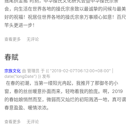
摇尾拱金猪”时刻，中华操氏文化研究会暨中华操氏宗亲
会，向生活在世界各地的操氏宗亲致以最诚挚的问候与最美
好的祝福！祝居住世界各地的操氏宗亲万事顺心如意！百尺
竿头更进一步！
查看更多
无评论
春赋
宗族文化
由 管理员 于
{{ "2019-02-07T06:12:00+08:00" |
date("longDate") }}
发布
在春的初潮，当第一缕阳光冉起，我推开了那御冬的小
窗，春的丝丝暖意扑面而来，轻吻着我的脸庞。啊，2019
的春姑娘悄然而至，微弱而又灿烂的初阳溅洒一地，真可谓
春意盈盈、暖情浓浓。
查看更多
无评论