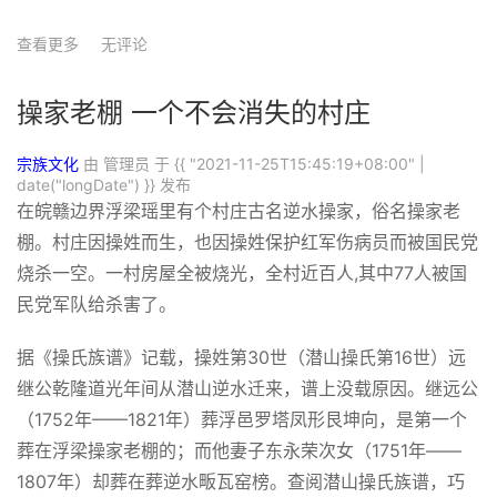
查看更多
无评论
操家老棚 一个不会消失的村庄
宗族文化
由 管理员 于
{{ "2021-11-25T15:45:19+08:00" |
date("longDate") }}
发布
在皖赣边界浮梁瑶里有个村庄古名逆水操家，俗名操家老
棚。村庄因操姓而生，也因操姓保护红军伤病员而被国民党
烧杀一空。一村房屋全被烧光，全村近百人,其中77人被国
民党军队给杀害了。
据《操氏族谱》记载，操姓第
30
世（潜山操氏第
16
世）远
继公乾隆道光年间从潜山逆水迁来，谱上没载原因。继远公
（
1752年——1821年
）葬浮邑罗塔凤形艮坤向，是第一个
葬在浮梁操家老棚的；而他妻子东永荣次女（
1751年——
1807年
）却葬在葬逆水畈瓦窑榜。查阅潜山操氏族谱，巧