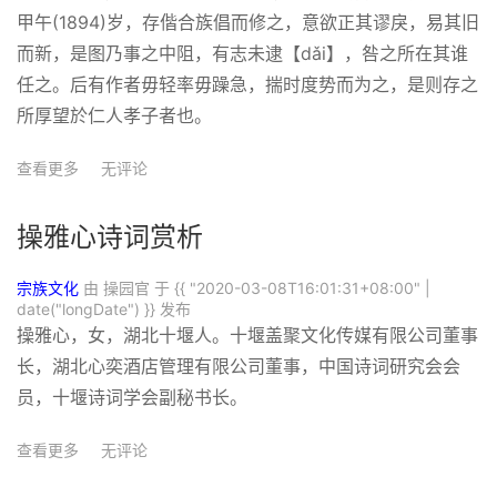
甲午(1894)岁，存偕合族倡而修之，意欲正其谬戾，易其旧
而新，是图乃事之中阻，有志未逮【dǎi】，咎之所在其谁
任之。后有作者毋轻率毋躁急，揣时度势而为之，是则存之
所厚望於仁人孝子者也。
查看更多
无评论
操雅心诗词赏析
宗族文化
由 操园官 于
{{ "2020-03-08T16:01:31+08:00" |
date("longDate") }}
发布
操雅心，女，湖北十堰人。十堰盖聚文化传媒有限公司董事
长，湖北心奕酒店管理有限公司董事，中国诗词研究会会
员，十堰诗词学会副秘书长。
查看更多
无评论