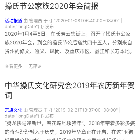
操氏节公家族2020年会简报
活动报道
由 管理员 于
{{ "2020-01-08T06:40:00+08:00" |
date("longDate") }}
发布
2020年1月4至5日，在长寿云集街上，召开了操氏节公家
族2020年会，到会的操氏节公后裔共四十五人，分别来自
贵州的修文、遵义、凤岗、及重庆市区、綦江和长寿本地。
查看更多
无评论
中华操氏文化研究会2019年农历新年贺
词
宗族文化
由 管理员 于
{{ "2019-02-21T13:37:00+08:00" |
date("longDate") }}
发布
“腾龙快马逢新世，春花遍地錣猪年”。2018年带着多彩多姿
的奋斗渐渐融入于历史，2019年华章正在开启，在这“玉狗