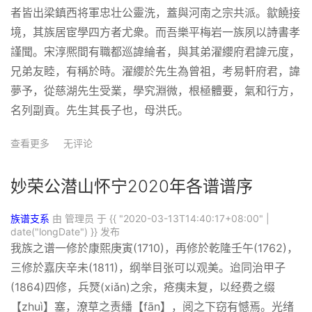
者皆出梁鎮西将軍忠壮公靈洗，蓋與河南之宗共派。歙饒接
境，其族居宦學四方者尤衆。而吾樂平梅岩一族夙以詩書孝
謹聞。宋淳熈間有職都巡諱綸者，與其弟濯纓府君諱元度，
兄弟友睦，有稱於時。濯纓於先生為曾祖，考易軒府君，諱
夢予，從慈湖先生受業，學究淵微，根極體要，氣和行方，
名列副貢。先生其長子也，母洪氏。
查看更多
无评论
妙荣公潜山怀宁2020年各谱谱序
族谱支系
由 管理员 于
{{ "2020-03-13T14:40:17+08:00" |
date("longDate") }}
发布
我族之谱一修於康熙庚寅(1710)，再修於乾隆壬午(1762)，
三修於嘉庆辛未(1811)，纲举目张可以观美。迨同治甲子
(1864)四修，兵燹(xiǎn)之余，疮痍未复，以经费之缀
【zhuì】塞，潦草之责繙【fān】，阅之下窃有憾焉。光绪