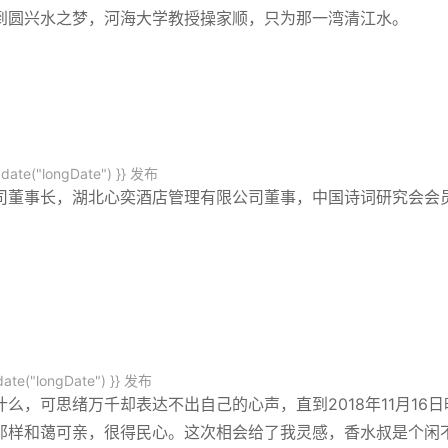
到圆兴水之梦，河海大学教授操家顺，只为那一湾清江水。
date("longDate") }}
发布
司董事长，湖北心奕酒店管理有限公司董事，中国诗词研究会会
ate("longDate") }}
发布
，可思绪万千却表达不出自己的心声，直到2018年11月16
那样和蔼可亲，很得民心。这次相会给了我灵感，香水叔是个闲