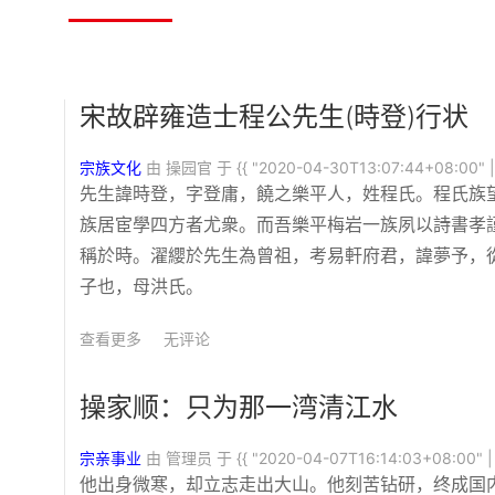
宋故辟雍造士程公先生(時登)行状
宗族文化
由 操园官 于
{{ "2020-04-30T13:07:44+08:00" | 
先生諱時登，字登庸，饒之樂平人，姓程氏。程氏族
族居宦學四方者尤衆。而吾樂平梅岩一族夙以詩書孝
稱於時。濯纓於先生為曾祖，考易軒府君，諱夢予，
子也，母洪氏。
查看更多
无评论
操家顺：只为那一湾清江水
宗亲事业
由 管理员 于
{{ "2020-04-07T16:14:03+08:00" | 
他出身微寒，却立志走出大山。他刻苦钻研，终成国