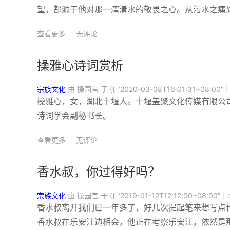
望，都源于他对那一湾清水的敬畏之心。从污水之痛
查看更多
无评论
操雅心诗词赏析
宗族文化
由 操园官 于
{{ "2020-03-08T16:01:31+08:00" | 
操雅心，女，湖北十堰人。十堰盖聚文化传媒有限公
诗词学会副秘书长。
查看更多
无评论
香水叔，你过得好吗？
宗族文化
由 操园官 于
{{ "2019-01-12T12:12:00+08:00" | d
香水叔离开我们已一年多了，好几次提起笔来想写点什么
香水叔在乐安江边相会，他正在考察乐安江，依然是