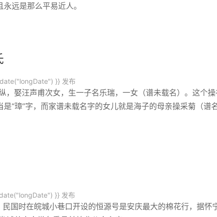
且永远是那么平易近人。
氏
date("longDate") }}
发布
字纵，娶汪声甫次女，生一子名乐瑞，一女（谱未载名）。这个操
是“璋”字，而家谱未载名字的女儿就是海子的母亲操采菊（谱
ate("longDate") }}
发布
亦斋，民国时在皖城小巷口开设的恒源号是安庆最大的棉花行，据怀