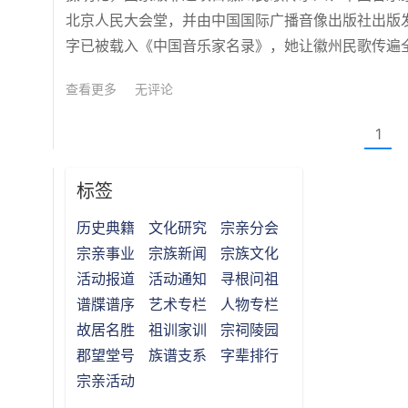
北京人民大会堂，并由中国国际广播音像出版社出版
字已被载入《中国音乐家名录》，她让徽州民歌传遍
查看更多
无评论
1
标签
历史典籍
文化研究
宗亲分会
宗亲事业
宗族新闻
宗族文化
活动报道
活动通知
寻根问祖
谱牒谱序
艺术专栏
人物专栏
故居名胜
祖训家训
宗祠陵园
郡望堂号
族谱支系
字辈排行
宗亲活动