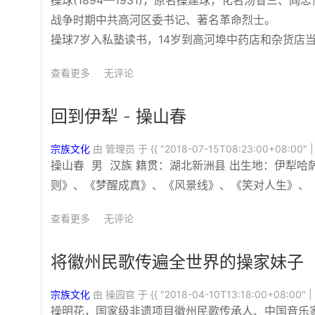
操球(1894—1931)，原名操建球，化名汤省三、
战争时期中共高河区委书记、著名革命烈士。
操球7岁入私塾读书，14岁到高河埠中药店和杂货店
查看更多
无评论
回到伊犁 - 操山春
宗族文化
由 管理员 于
{{ "2018-07-15T08:23:00+08:00" | 
操山春 男 汉族 籍贯：湖北新洲县 出生地：伊犁哈
则》、《梦醒成真》、《风景线》、《笑对人生》、
查看更多
无评论
将徽州民歌传遍全世界的操家妹子
宗族文化
由 操园官 于
{{ "2018-04-10T13:18:00+08:00" | 
操明花，国家级非遗项目徽州民歌传承人、中国音乐