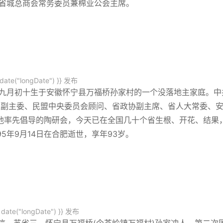
徽省城总商会常务委员兼棉业公会主席。
date("longDate") }}
发布
历九月初十生于安徽怀宁县万福桥孙家村的一个没落地主家庭。中
盟副主委、民盟中央委员会顾问、省政协副主席、省人大常委、
他率先倡导的陶研会，今天已在全国几十个省生根、开花、结果
5年9月14日在合肥逝世，享年93岁。
date("longDate") }}
发布