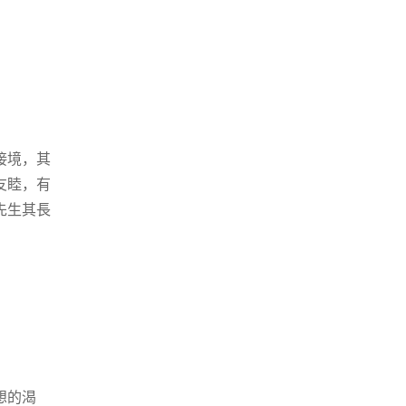
接境，其
友睦，有
先生其長
想的渴