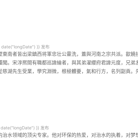
date("longDate") }}
发布
望東南者皆出梁鎮西将軍忠壮公靈洗，蓋與河南之宗共派。歙饒
謹聞。宋淳熈間有職都巡諱綸者，與其弟濯纓府君諱元度，兄弟
從慈湖先生受業，學究淵微，根極體要，氣和行方，名列副貢。
date("longDate") }}
发布
内治水领域的顶尖专家。他对环保的热爱，对治水的执着，对梦