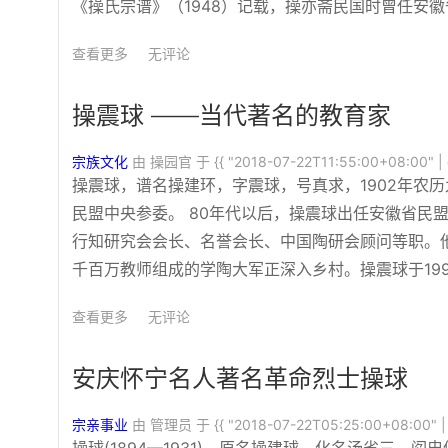
《操氏宗谱》（1948）记载，操亦斋民国时曾任安
查看更多
无评论
操震球 ——当代著名的教育家
宗族文化
由 操园官 于
{{ "2018-07-22T11:55:00+08:00" | 
操震球，谱名操建环，字震球，号真求，1902年农
民盟中央参委。 80年代以后，操震球出任安徽省民
行知研究会会长、名誉会长、中国陶研会顾问等职。
千百万教师组成的学陶大军正深入乡村。操震球于199
查看更多
无评论
安庆怀宁名人著名革命烈士操球
宗亲事业
由 管理员 于
{{ "2018-07-22T05:25:00+08:00" | 