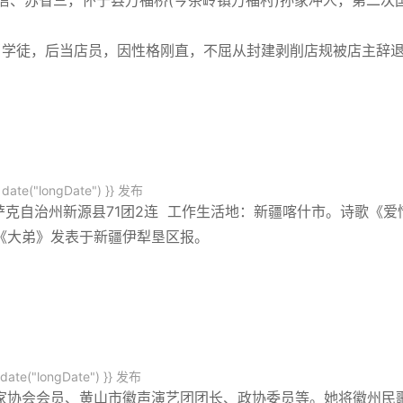
阎忠信、苏省三，怀宁县万福桥(今茶岭镇万福村)孙家冲人，第二次
当学徒，后当店员，因性格刚直，不屈从封建剥削店规被店主辞
date("longDate") }}
发布
萨克自治州新源县71团2连 工作生活地：新疆喀什市。诗歌《爱
《大弟》发表于新疆伊犁垦区报。
date("longDate") }}
发布
家协会会员、黄山市徽声演艺团团长、政协委员等。她将徽州民