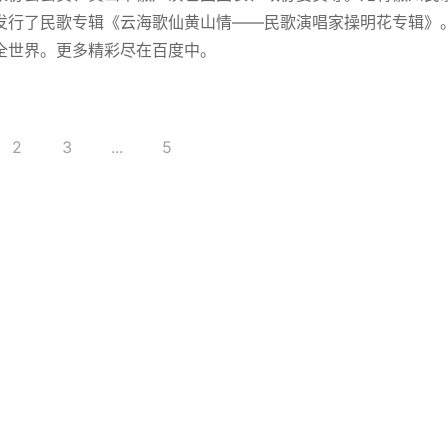
发行了民歌专辑《云海歌仙黄山情——民歌演唱家操明花专辑》
全世界。更多精彩尽在百度中。
2
3
...
5