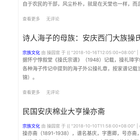
自于农民的干部，风尘朴朴，就是在天堂也一样，而
查看更多
无评论
诗人海子的母族：安庆西门大族操
宗族文化
由 操园官 于
{{ "2018-10-16T12:05:00+08:00" | 
据怀宁惇叙堂《操氏宗谱》（1948）记载，操礼璋
各种海子传记中提到的海子外公操礼章，按家谱记载当
锦）。
查看更多
无评论
民国安庆棉业大亨操亦斋
宗族文化
由 操园官 于
{{ "2018-10-10T11:58:00+08:00" | d
操亦斋（1891-1938），谱名基庆，字惠卿，号