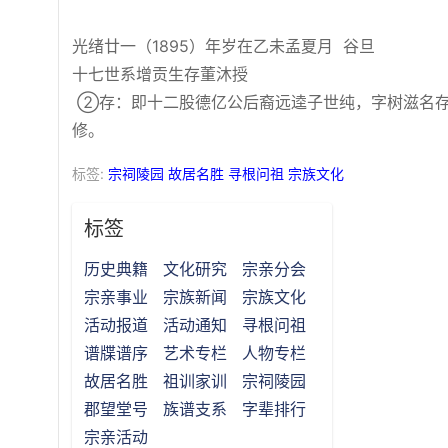
光绪廿一（1895）年岁在乙未孟夏月 谷旦
十七世系增贡生存董沐授
②存：即十二股德亿公后裔远逵子世纯，字树滋名存号子静
修。
标签:
宗祠陵园
故居名胜
寻根问祖
宗族文化
标签
历史典籍
文化研究
宗亲分会
宗亲事业
宗族新闻
宗族文化
活动报道
活动通知
寻根问祖
谱牒谱序
艺术专栏
人物专栏
故居名胜
祖训家训
宗祠陵园
郡望堂号
族谱支系
字辈排行
宗亲活动