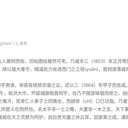
gDate") }}
发布
建祠西街，旧帖图绘厘然可考。乃咸丰三（1853）年正月粤
续以城大难守，贼逼民力收进西门之之垣(yuán)，我祠遂落城
，海宇肃清，举族有续修宗谱之议，迟以三（1864）年甲子而告成
壬午，蛟洪大作，坏兹城廓毁我祠宇，存乃不揣冒昧倡而修之，始
难济，犹幸仁人孝子之同情也，而顾侈（chǐ）口已功哉。乃者
之所愿义在则然也。夫太平非一士之略，大厦非一木之支，天下
我祖在天之灵默为阿护，启后世无疆之休云耳，因家乘之成，谨