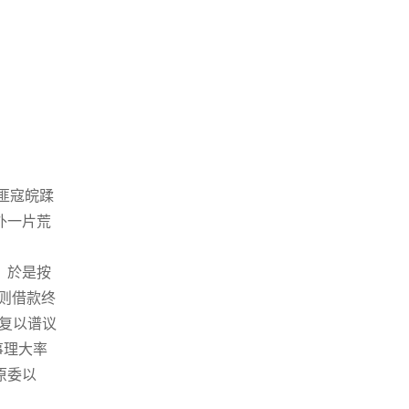
匪寇皖蹂
外一片荒
。於是按
则借款终
复以谱议
事理大率
原委以