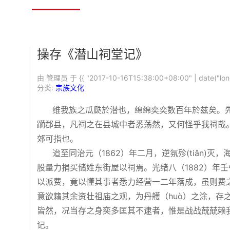
操存《潜山祠堂记》
由 管理员 于
{{ "2017-10-16T15:38:00+08:00" | date("lon
分类:
宗族文化
维我族之瓜瓞於潜也，绵绵奕奕数百年於兹矣。先人
躏郡县，凡祠之在县城中者悉荡然，又何怪乎我祠哉。
郊可指也。
迨至同治元（1862）年二月，逆氛殄(tiǎn)灭
股量力捐买储姓东街屋以祠焉。光绪八（1882）年
以派费，竟以懂其事者悉力经营一二年落成，虽则费之
意欲籍其余资壮祖庙之观，为丹艧（huò）之涂，存
皆然，况当存之身奕多匡其不逮者，惟是战战兢兢赖
记。