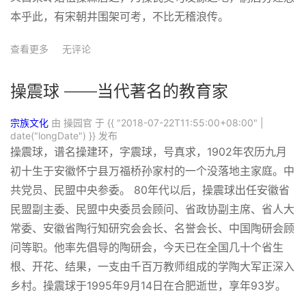
本乎此，有宋朝井围架可考，不比无稽浪传。
查看更多
无评论
操震球 ——当代著名的教育家
宗族文化
由 操园官 于
{{ "2018-07-22T11:55:00+08:00" |
date("longDate") }}
发布
操震球，谱名操建环，字震球，号真求，1902年农历九月
初十生于安徽怀宁县万福桥孙家村的一个没落地主家庭。中
共党员、民盟中央参委。 80年代以后，操震球出任安徽省
民盟副主委、民盟中央委员会顾问、省政协副主席、省人大
常委、安徽省陶行知研究会会长、名誉会长、中国陶研会顾
问等职。他率先倡导的陶研会，今天已在全国几十个省生
根、开花、结果，一支由千百万教师组成的学陶大军正深入
乡村。操震球于1995年9月14日在合肥逝世，享年93岁。