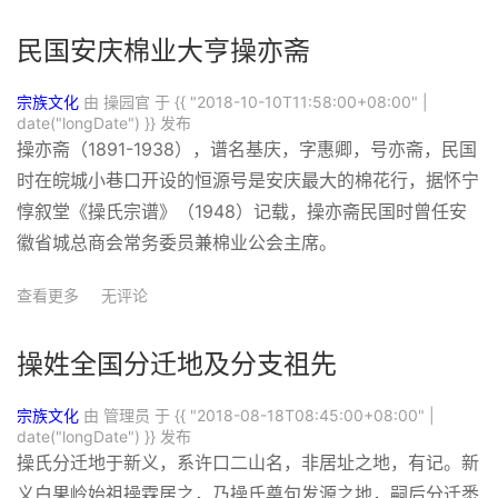
民国安庆棉业大亨操亦斋
宗族文化
由 操园官 于
{{ "2018-10-10T11:58:00+08:00" |
date("longDate") }}
发布
操亦斋（1891-1938），谱名基庆，字惠卿，号亦斋，民国
时在皖城小巷口开设的恒源号是安庆最大的棉花行，据怀宁
惇叙堂《操氏宗谱》（1948）记载，操亦斋民国时曾任安
徽省城总商会常务委员兼棉业公会主席。
查看更多
无评论
操姓全国分迁地及分支祖先
宗族文化
由 管理员 于
{{ "2018-08-18T08:45:00+08:00" |
date("longDate") }}
发布
操氏分迁地于新义，系许口二山名，非居址之地，有记。新
义白果岭始祖操霖居之，乃操氏奠句发源之地，嗣后分迁悉