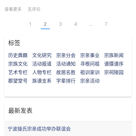
查看更多
无评论
1
2
3
4
...
7
标签
历史典籍
文化研究
宗亲分会
宗亲事业
宗族新闻
宗族文化
活动报道
活动通知
寻根问祖
谱牒谱序
艺术专栏
人物专栏
故居名胜
祖训家训
宗祠陵园
郡望堂号
族谱支系
字辈排行
宗亲活动
最新发表
宁波操氏宗亲成功举办联谊会