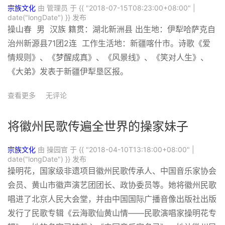
宗族文化
由 管理员 于
{{ "2018-07-15T08:23:00+08:00" |
date("longDate") }}
发布
操山春 男 汉族 籍贯：湖北新洲县 出生地：伊犁哈萨克自
治州新源县71团2连 工作生活地：新疆喀什市。诗歌《爱
情规则》、《梦醒成真》、《风景线》、《笑对人生》、
《大弟》发表于新疆伊犁垦区报。
查看更多
无评论
将徽州民歌传遍全世界的操家妹子
宗族文化
由 操园官 于
{{ "2018-04-10T13:18:00+08:00" |
date("longDate") }}
发布
操明花，国家级非遗项目徽州民歌传承人、中国音乐家协会
会员、黄山市徽声演艺团团长、政协委员等。她将徽州民歌
唱进了北京人民大会堂，并由中国国际广播音像出版社出版
发行了民歌专辑《云海歌仙黄山情——民歌演唱家操明花专