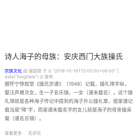
诗人海子的母族：安庆西门大族操氏
宗族文化
由 操园官 于
{{ "2018-10-16T12:05:00+08:00" |
date("longDate") }}
发布
据怀宁惇叙堂《操氏宗谱》（1948）记载，操礼璋字纵，
娶汪声甫次女，生一子名乐瑞，一女（谱未载名）。这个操
礼璋就是各种海子传记中提到的海子外公操礼章，按家谱记
载当是“璋”字，而家谱未载名字的女儿就是海子的母亲操采
菊（谱名乐锦）。
查看更多
无评论