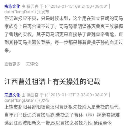
宗族文化
由 操园官 于
{{ "2018-01-15T09:21:00+08:00" |
date("longDate") }}
发布
俗话说报应不爽，只是时候未到，这个用在建立晋朝的司马
家族身上是再合适不过了。司马懿靠阴谋诛灭曹爽三族掌握
了曹魏的实权，其子司马昭更是直接杀了曹魏皇帝曹髦，直
到其孙司马炎篡位登基，每一步都是踩着曹操子孙的血走过
来。
查看更多
无评论
江西曹姓祖谱上有关操姓的记载
宗族文化
由 操园官 于
{{ "2018-01-12T13:33:00+08:00" |
date("longDate") }}
发布
上饶市鄱阳县鄱阳镇道汊村曹氏祖先操姓人是曹操的后代，
当年司马氏追杀曹操后裔,曹操之子曹休（林）携亲眷避难
逃到江西波阳新义一带,改以曹操之名操为姓,延续至今