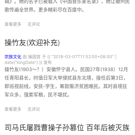
辑》。她的名字已被载入《中国音乐家名录》，她让徽州民
歌传遍全世界。更多精彩尽在百度中。
查看更多
无评论
操竹友(欢迎补充)
宗族文化
由 操园官 于
{{ "2018-03-07T11:52:00+08:00" |
date("longDate") }}
发布
操竹友(1903～？）安徽怀宁县人。民国27年(1938）12月
任青阳县长，时值日军大举侵扰县东北境，接任后第3日，
即巡视前线，安抚-学生，筹款赈济贫困难民。其时县境驻
军众多，强索军粮，民不堪扰。
查看更多
无评论
司马氏屠戮曹操子孙篡位 百年后被灭族